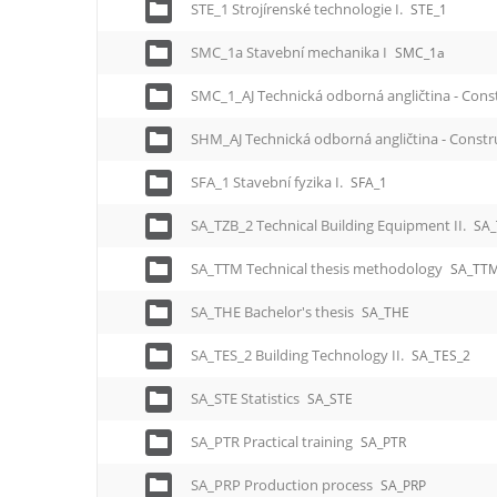
STE_1 Strojírenské technologie I.
STE_1
SMC_1a Stavební mechanika I
SMC_1a
SMC_1_AJ Technická odborná angličtina - Cons
SHM_AJ Technická odborná angličtina - Constr
SFA_1 Stavební fyzika I.
SFA_1
SA_TZB_2 Technical Building Equipment II.
SA_
SA_TTM Technical thesis methodology
SA_TT
SA_THE Bachelor's thesis
SA_THE
SA_TES_2 Building Technology II.
SA_TES_2
SA_STE Statistics
SA_STE
SA_PTR Practical training
SA_PTR
SA_PRP Production process
SA_PRP