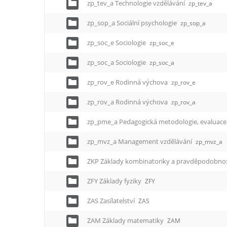
e
zp_tev_a Technologie vzdělávání
zp_tev_a
n
zp_sop_a Sociální psychologie
u
zp_sop_a
zp_soc_e Sociologie
zp_soc_e
zp_soc_a Sociologie
zp_soc_a
zp_rov_e Rodinná výchova
zp_rov_e
zp_rov_a Rodinná výchova
zp_rov_a
zp_pme_a Pedagogická metodologie, evaluace
zp_mvz_a Management vzdělávání
zp_mvz_a
ZKP Základy kombinatoriky a pravděpodobno
ZFY Základy fyziky
ZFY
ZAS Zasílatelství
ZAS
ZAM Základy matematiky
ZAM