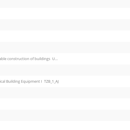
able construction of buildings
UVB_AJ
ical Building Equipment I
TZB_1_AJ