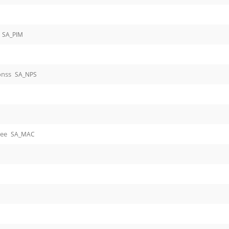
SA_PIM
onss
SA_NPS
ree
SA_MAC