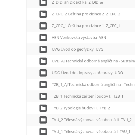
Z_DID_an Didaktika
Z_DID_an
Z_CPC_2 Čeština pro cizince 2
Z_CPC_2
Z_CPC_1 Čeština pro cizince 1
Z_CPC_1
VEN Venkovská výstavba
VEN
UVG Úvod do geofyziky
UVG
UVB_AJ Technická odborná angličtina - Sustain
UDO Úvod do dopravy a přepravy
UDO
TZB_1_AJ Technická odborná angličtina - Techn
TZB_1 Technická zařízení budov I.
TZB_1
TYB_2 Typologie budov II.
TYB_2
TVU_2 Tělesná výchova - všeobecná II
TVU_2
TVU_1 Tělesná výchova - všeobecná I
TVU_1