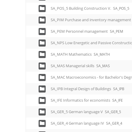
SA_POS_5 Building Construction V.
SA_POS_5
SA_PIM Purchase and inventory management
SA_PEM Personnel management
SA_PEM
SA_NPS Low Energetic and Passive Constructi
SA_MATH Mathematics
SA_MATH
SA_MAS Managerial skills
SA_MAS
SA_MAC Macroeconomics - for Bachelor's Deg
SA_IPB Integral Design of Buildings
SA_IPB
SA_IFE Informatics for economists
SA_IFE
SA_GER_5 German language V
SA_GER_5
SA_GER_4 German language IV
SA_GER_4