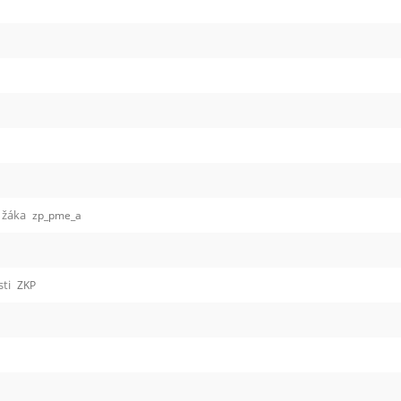
 žáka
zp_pme_a
sti
ZKP