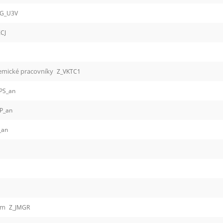
FG_U3V
ZCJ
demické pracovníky
Z_VKTC1
PS_an
P_an
_an
ium
Z_JMGR