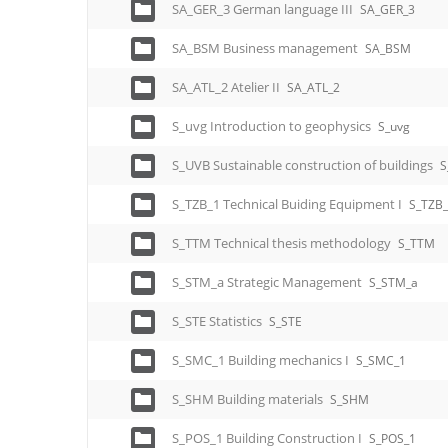
SA_GER_3 German language III
SA_GER_3
SA_BSM Business management
SA_BSM
SA_ATL_2 Atelier II
SA_ATL_2
S_uvg Introduction to geophysics
S_uvg
S_UVB Sustainable construction of buildings
S
S_TZB_1 Technical Buiding Equipment I
S_TZB
S_TTM Technical thesis methodology
S_TTM
S_STM_a Strategic Management
S_STM_a
S_STE Statistics
S_STE
S_SMC_1 Building mechanics I
S_SMC_1
S_SHM Building materials
S_SHM
S_POS_1 Building Construction I
S_POS_1