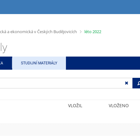
>
ická a ekonomická v Českých Budějovicích
léto 2022
ly
KA
STUDIJNÍ MATERIÁLY
VLOŽIL
VLOŽENO