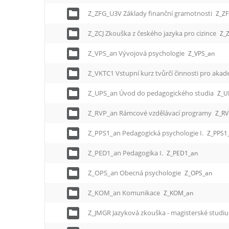
Z_ZFG_U3V Základy finanční gramotnosti
Z_Z
Z_ZCJ Zkouška z českého jazyka pro cizince
Z_
Z_VPS_an Vývojová psychologie
Z_VPS_an
Z_VKTC1 Vstupní kurz tvůrčí činnosti pro aka
Z_UPS_an Úvod do pedagogického studia
Z_U
Z_RVP_an Rámcové vzdělávací programy
Z_RV
Z_PPS1_an Pedagogická psychologie I.
Z_PPS1
Z_PED1_an Pedagogika I.
Z_PED1_an
Z_OPS_an Obecná psychologie
Z_OPS_an
Z_KOM_an Komunikace
Z_KOM_an
Z_JMGR Jazyková zkouška - magisterské stud