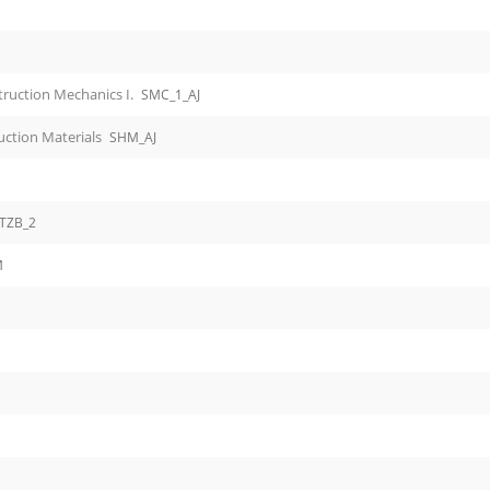
truction Mechanics I.
SMC_1_AJ
uction Materials
SHM_AJ
TZB_2
M