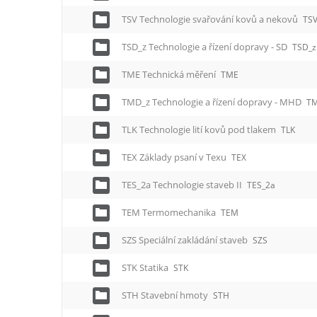
TSV Technologie svařování kovů a nekovů
TS
TSD_z Technologie a řízení dopravy - SD
TSD_z
TME Technická měření
TME
TMD_z Technologie a řízení dopravy - MHD
T
TLK Technologie lití kovů pod tlakem
TLK
TEX Základy psaní v Texu
TEX
TES_2a Technologie staveb II
TES_2a
TEM Termomechanika
TEM
SZS Speciální zakládání staveb
SZS
STK Statika
STK
STH Stavební hmoty
STH