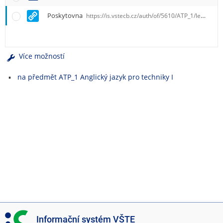
e
n
Poskytovna
https://is.vstecb.cz/auth/of/5610/ATP_1/leto2012/
u
Více možností
na předmět ATP_1 Anglický jazyk pro techniky I
I
Informační systém VŠTE