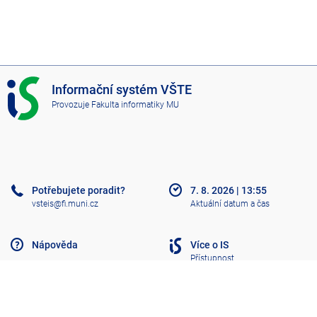
I
Informační systém VŠTE
S
Provozuje
Fakulta informatiky MU
V
Š
T
E
Potřebujete poradit?
7. 8. 2026
|
13:55
vsteis@fi.muni.cz
Aktuální datum a čas
Nápověda
Více o IS
Přístupnost
Klasický IS