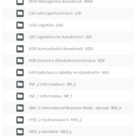
MAD Managerské dovednosti
MAD
LSK Letní sportovní kurz
LSK
LOG Logistika
LOG
LEK Legislativa ve stavebnictví
LEK
KDO Komunikační dovednosti
KDO
KDK Kovové a dřevěnéné konstrukce
KDK
KAS Kalkulace a nabídky ve stavebnictví
KAS
INF_2 Informatika II
INF_2
INF_1 Informatika
INF_1
IBW_A International Business Week - abroad
IBW_A
HYD_2 Hydroizolace II
HYD_2
GEO_a Geodézie
GEO_a