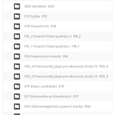
GEO Geodézie
GEO
FYZ Fyzika
FYZ
FTR Finanční trh
FTR
FRI_2 Finanční řízení podniku II
FRI_2
FRI_1 Finanční řízení podniku I
FRI_1
FIN Financování investic
FIN
FED_4 Francouzský jazyk pro ekonomy druhý IV
FED_4
FED_3 Francouzský jazyk pro ekonomy druhý III
FED_3
ETP Etika v podnikání
ETP
EST Ekonomika ve stavebnictví
EST
ENS Nízkoenergetické a pasivní stavby
ENS