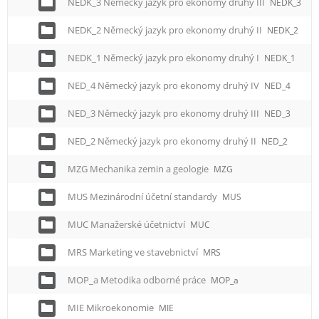
NEDK_3 Německý jazyk pro ekonomy druhý III
NEDK_3
NEDK_2 Německý jazyk pro ekonomy druhý II
NEDK_2
NEDK_1 Německý jazyk pro ekonomy druhý I
NEDK_1
NED_4 Německý jazyk pro ekonomy druhý IV
NED_4
NED_3 Německý jazyk pro ekonomy druhý III
NED_3
NED_2 Německý jazyk pro ekonomy druhý II
NED_2
MZG Mechanika zemin a geologie
MZG
MUS Mezinárodní účetní standardy
MUS
MUC Manažerské účetnictví
MUC
MRS Marketing ve stavebnictví
MRS
MOP_a Metodika odborné práce
MOP_a
MIE Mikroekonomie
MIE