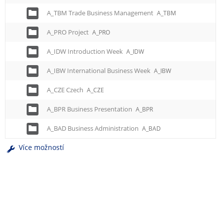
A_TBM Trade Business Management
A_TBM
A_PRO Project
A_PRO
A_IDW Introduction Week
A_IDW
A_IBW International Business Week
A_IBW
A_CZE Czech
A_CZE
A_BPR Business Presentation
A_BPR
A_BAD Business Administration
A_BAD
Více možností