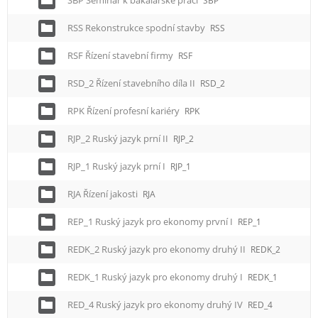
SBP Seminář k bakalářské práci
SBP
RSS Rekonstrukce spodní stavby
RSS
RSF Řízení stavební firmy
RSF
RSD_2 Řízení stavebního díla II
RSD_2
RPK Řízení profesní kariéry
RPK
RJP_2 Ruský jazyk prní II
RJP_2
RJP_1 Ruský jazyk prní I
RJP_1
RJA Řízení jakosti
RJA
REP_1 Ruský jazyk pro ekonomy první I
REP_1
REDK_2 Ruský jazyk pro ekonomy druhý II
REDK_2
REDK_1 Ruský jazyk pro ekonomy druhý I
REDK_1
RED_4 Ruský jazyk pro ekonomy druhý IV
RED_4