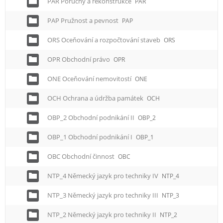
PAR Poruchy a rekonstrukce
PAR
PAP Pružnost a pevnost
PAP
ORS Oceňování a rozpočtování staveb
ORS
OPR Obchodní právo
OPR
ONE Oceňování nemovitostí
ONE
OCH Ochrana a údržba památek
OCH
OBP_2 Obchodní podnikání II
OBP_2
OBP_1 Obchodní podnikání I
OBP_1
OBC Obchodní činnost
OBC
NTP_4 Německý jazyk pro techniky IV
NTP_4
NTP_3 Německý jazyk pro techniky III
NTP_3
NTP_2 Německý jazyk pro techniky II
NTP_2