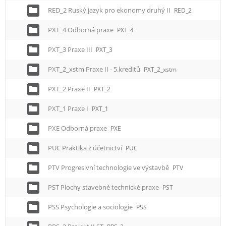
RED_2 Ruský jazyk pro ekonomy druhý II
RED_2
PXT_4 Odborná praxe
PXT_4
PXT_3 Praxe III
PXT_3
PXT_2_xstm Praxe II - 5.kreditů
PXT_2_xstm
PXT_2 Praxe II
PXT_2
PXT_1 Praxe I
PXT_1
PXE Odborná praxe
PXE
PUC Praktika z účetnictví
PUC
PTV Progresivní technologie ve výstavbě
PTV
PST Plochy stavebně technické praxe
PST
PSS Psychologie a sociologie
PSS