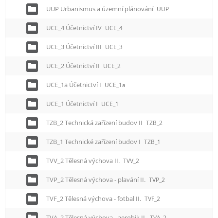
UUP Urbanismus a územní plánování
UUP
UCE_4 Účetnictví IV
UCE_4
UCE_3 Účetnictví III
UCE_3
UCE_2 Účetnictví II
UCE_2
UCE_1a Účetnictví I
UCE_1a
UCE_1 Účetnictví I
UCE_1
TZB_2 Technická zařízení budov II
TZB_2
TZB_1 Technické zařízení budov I
TZB_1
TVV_2 Tělesná výchova II.
TVV_2
TVP_2 Tělesná výchova - plavání II.
TVP_2
TVF_2 Tělesná výchova - fotbal II.
TVF_2
TVA_2 Tělesná výchova - aerobik II.
TVA_2