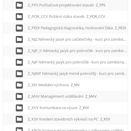
Z_PPS Počítačové projektování staveb
Z_PPS
Z_POR_CCV Požární rizika staveb
Z_POR_CCV
Z_PEDI Pedagogická diagnostika, hodnocení žáka
Z_PEDI
Z_NJZ Německý jazyk pro začátečníky - kurz pro zaměstnance
Z_NJP_II Německý jazyk pro pokročilé - kurz pro zaměstnance II.
Z_NJP Německý jazyk pro pokročilé - kurz pro zaměstnance
Z_NJMP Německý jazyk mírně pokročilý - kurz pro zaměstnance
Z_MV Mediální výchova
Z_MV
Z_MAV Management vzdělávání
Z_MAV
Z_KVV Komunikace ve výuce
Z_KVV
Z_KSV Kreslení stavebních výkresů na PC
Z_KSV
Z_KPOV Komparativní pedagogika v odborném vzdělávání