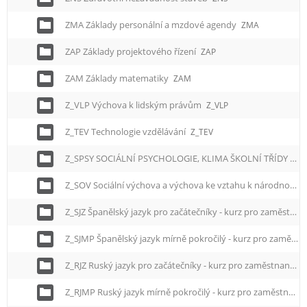
e
n
ZMA Základy personální a mzdové agendy
ZMA
u
ZAP Základy projektového řízení
ZAP
ZAM Základy matematiky
ZAM
Z_VLP Výchova k lidským právům
Z_VLP
Z_TEV Technologie vzdělávání
Z_TEV
Z_SPSY SOCIÁLNÍ PSYCHOLOGIE, KLIMA ŠKOLNÍ TŘÍDY
Z_S
Z_SOV Sociální výchova a výchova ke vztahu k národnostním menšinám, zdravotně a sociálně znevýhodněným skupinám
Z_SJZ Španělský jazyk pro začátečníky - kurz pro zaměstnance
Z_SJMP Španělský jazyk mírně pokročilý - kurz pro zaměstnance
Z_RJZ Ruský jazyk pro začátečníky - kurz pro zaměstnance
Z_RJMP Ruský jazyk mírně pokročilý - kurz pro zaměstnance