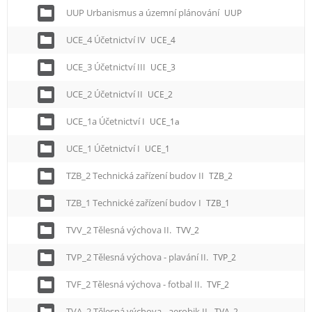
UUP Urbanismus a územní plánování
UUP
UCE_4 Účetnictví IV
UCE_4
UCE_3 Účetnictví III
UCE_3
UCE_2 Účetnictví II
UCE_2
UCE_1a Účetnictví I
UCE_1a
UCE_1 Účetnictví I
UCE_1
TZB_2 Technická zařízení budov II
TZB_2
TZB_1 Technické zařízení budov I
TZB_1
TVV_2 Tělesná výchova II.
TVV_2
TVP_2 Tělesná výchova - plavání II.
TVP_2
TVF_2 Tělesná výchova - fotbal II.
TVF_2
TVA_2 Tělesná výchova - aerobik II.
TVA_2