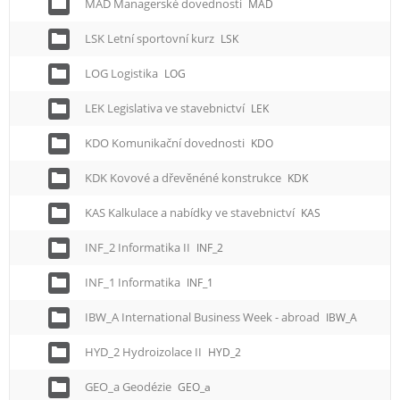
MAD Managerské dovednosti
MAD
LSK Letní sportovní kurz
LSK
LOG Logistika
LOG
LEK Legislativa ve stavebnictví
LEK
KDO Komunikační dovednosti
KDO
KDK Kovové a dřevěnéné konstrukce
KDK
KAS Kalkulace a nabídky ve stavebnictví
KAS
INF_2 Informatika II
INF_2
INF_1 Informatika
INF_1
IBW_A International Business Week - abroad
IBW_A
HYD_2 Hydroizolace II
HYD_2
GEO_a Geodézie
GEO_a