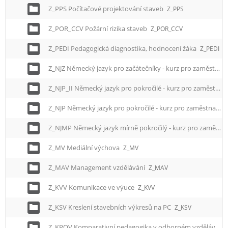
Z_PPS Počítačové projektování staveb
Z_PPS
Z_POR_CCV Požární rizika staveb
Z_POR_CCV
Z_PEDI Pedagogická diagnostika, hodnocení žáka
Z_PEDI
Z_NJZ Německý jazyk pro začátečníky - kurz pro zaměstnance
Z_NJP_II Německý jazyk pro pokročilé - kurz pro zaměstnance II.
Z_NJP Německý jazyk pro pokročilé - kurz pro zaměstnance
Z_NJMP Německý jazyk mírně pokročilý - kurz pro zaměstnance
Z_MV Mediální výchova
Z_MV
Z_MAV Management vzdělávání
Z_MAV
Z_KVV Komunikace ve výuce
Z_KVV
Z_KSV Kreslení stavebních výkresů na PC
Z_KSV
Z_KPOV Komparativní pedagogika v odborném vzdělávání