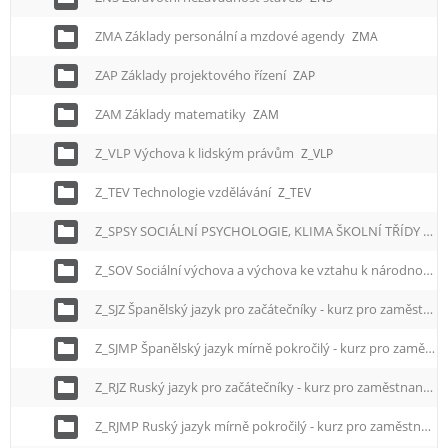
e
n
ZMA Základy personální a mzdové agendy
ZMA
u
ZAP Základy projektového řízení
ZAP
ZAM Základy matematiky
ZAM
Z_VLP Výchova k lidským právům
Z_VLP
Z_TEV Technologie vzdělávání
Z_TEV
Z_SPSY SOCIÁLNÍ PSYCHOLOGIE, KLIMA ŠKOLNÍ TŘÍDY
Z_S
Z_SOV Sociální výchova a výchova ke vztahu k národnostním menšinám, zdravotně a sociálně znevýhodněným skupinám
Z_SJZ Španělský jazyk pro začátečníky - kurz pro zaměstnance
Z_SJMP Španělský jazyk mírně pokročilý - kurz pro zaměstnance
Z_RJZ Ruský jazyk pro začátečníky - kurz pro zaměstnance
Z_RJMP Ruský jazyk mírně pokročilý - kurz pro zaměstnance