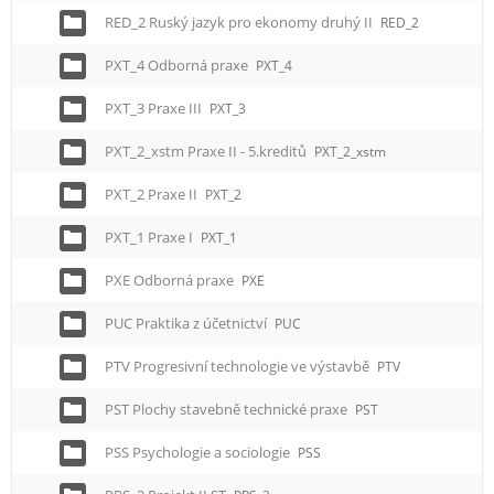
RED_2 Ruský jazyk pro ekonomy druhý II
RED_2
PXT_4 Odborná praxe
PXT_4
PXT_3 Praxe III
PXT_3
PXT_2_xstm Praxe II - 5.kreditů
PXT_2_xstm
PXT_2 Praxe II
PXT_2
PXT_1 Praxe I
PXT_1
PXE Odborná praxe
PXE
PUC Praktika z účetnictví
PUC
PTV Progresivní technologie ve výstavbě
PTV
PST Plochy stavebně technické praxe
PST
PSS Psychologie a sociologie
PSS