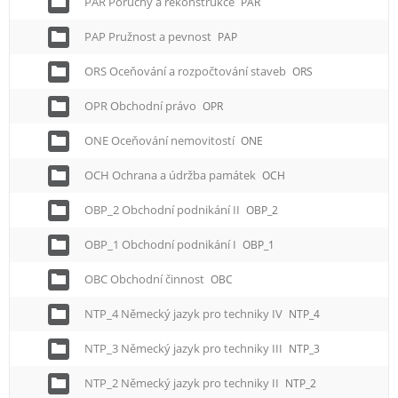
PAR Poruchy a rekonstrukce
PAR
PAP Pružnost a pevnost
PAP
ORS Oceňování a rozpočtování staveb
ORS
OPR Obchodní právo
OPR
ONE Oceňování nemovitostí
ONE
OCH Ochrana a údržba památek
OCH
OBP_2 Obchodní podnikání II
OBP_2
OBP_1 Obchodní podnikání I
OBP_1
OBC Obchodní činnost
OBC
NTP_4 Německý jazyk pro techniky IV
NTP_4
NTP_3 Německý jazyk pro techniky III
NTP_3
NTP_2 Německý jazyk pro techniky II
NTP_2