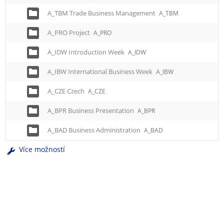
A_TBM Trade Business Management
A_TBM
A_PRO Project
A_PRO
A_IDW Introduction Week
A_IDW
A_IBW International Business Week
A_IBW
A_CZE Czech
A_CZE
A_BPR Business Presentation
A_BPR
A_BAD Business Administration
A_BAD
Více možností