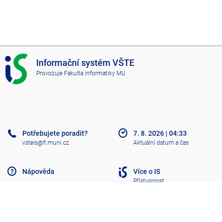
I
Informační systém VŠTE
S
Provozuje
Fakulta informatiky MU
V
Š
T
E
Potřebujete poradit?
7. 8. 2026
|
04:33
vsteis@fi.muni.cz
Aktuální datum a čas
Nápověda
Více o IS
Přístupnost
Klasický IS