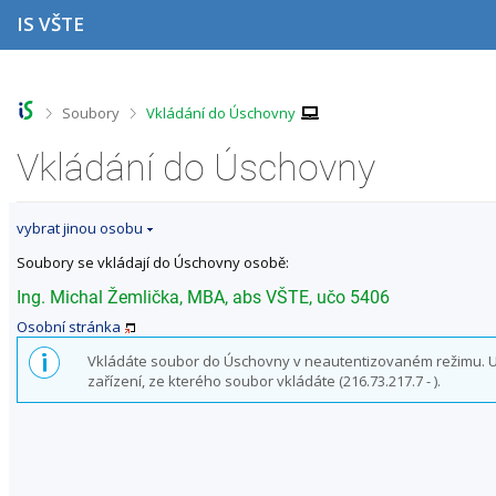
P
P
P
P
IS VŠTE
ř
ř
ř
ř
e
e
e
e
s
s
s
s
k
k
k
k
o
o
o
o
>
>
Soubory
Vkládání do Úschovny
č
č
č
č
i
i
i
i
Vkládání do Úschovny
t
t
t
t
n
n
n
n
a
a
a
a
vybrat jinou osobu
h
h
o
p
o
l
b
a
Soubory se vkládají do Úschovny osobě:
r
a
s
t
n
v
a
i
Ing. Michal Žemlička, MBA, abs VŠTE, učo 5406
í
i
h
č
Osobní stránka
l
č
k
i
k
u
Vkládáte soubor do Úschovny v neautentizovaném režimu. Uži
š
u
zařízení, ze kterého soubor vkládáte (216.73.217.7 - ).
t
u