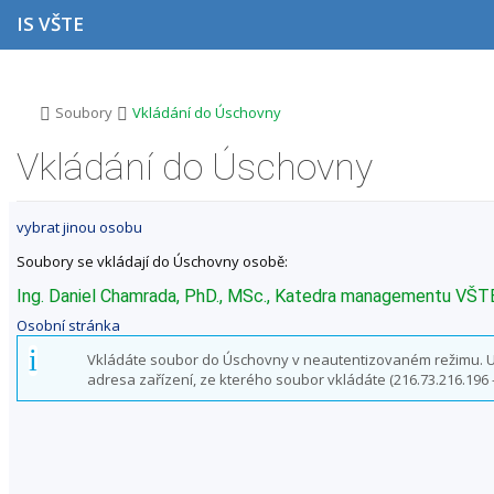
P
P
P
P
IS VŠTE
ř
ř
ř
ř
e
e
e
e
s
s
s
s
k
k
k
k
o
o
o
o
>
>
Soubory
Vkládání do Úschovny
č
č
č
č
i
i
i
i
Vkládání do Úschovny
t
t
t
t
n
n
n
n
a
a
a
a
vybrat jinou osobu
h
h
o
p
o
l
b
a
Soubory se vkládají do Úschovny osobě:
r
a
s
t
n
v
a
i
Ing. Daniel Chamrada, PhD., MSc., Katedra managementu VŠT
í
i
h
č
Osobní stránka
l
č
k
i
k
u
Vkládáte soubor do Úschovny v neautentizovaném režimu. Uži
š
u
adresa zařízení, ze kterého soubor vkládáte (216.73.216.196 - 
t
u