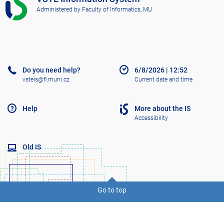
S
Administered by
Faculty of Informatics, MU
V
Š
T
E
Do you need help?
6/8/2026
|
12:52
vsteis@fi.muni.cz
Current date and time
Help
More about the IS
Accessibility
Old IS
Go to top