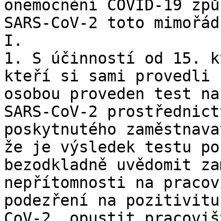
onemocnění COVID-19 způ
SARS-CoV-2 toto mimořád
I.

1. S účinností od 15. k
kteří si sami provedli 
osobou proveden test na
SARS-CoV-2 prostřednict
poskytnutého zaměstnava
že je výsledek testu po
bezodkladně uvědomit za
nepřítomnosti na pracov
podezření na pozitivitu
CoV-2, opustit pracoviš