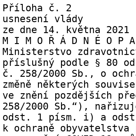
Příloha č. 2

usnesení vlády

ze dne 14. května 2021 
M I M O Ř Á D N É O P A
Ministerstvo zdravotnic
příslušný podle § 80 od
č. 258/2000 Sb., o ochr
změně některých souvise
ve znění pozdějších pře
258/2000 Sb.“), nařizuj
odst. 1 písm. i) a odst
k ochraně obyvatelstva 