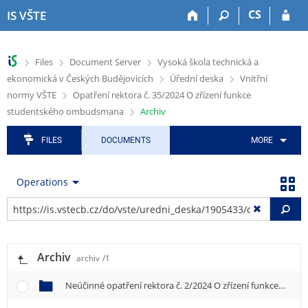
S
S
S
S
S
CS
IS VŠTE
k
k
k
k
k
i
i
i
i
i
p
p
p
p
p
>
>
>
Files
Document Server
Vysoká škola technická a
t
t
t
t
t
>
>
ekonomická v Českých Budějovicích
Úřední deska
Vnitřní
o
o
o
o
o
t
h
a
c
f
>
normy VŠTE
Opatření rektora č. 35/2024 O zřízení funkce
o
e
p
o
o
>
studentského ombudsmana
Archiv
p
a
p
n
o
b
d
l
t
t
FILES
DOCUMENTS
MORE
a
e
i
e
e
r
r
c
n
r
a
t
Operations
t
i
Fi
o
n
m
Archiv
archiv
/1
e
n
Neúčinné opatření rektora č. 2/2024 O zřízení funkce studentského ombudsmana
u