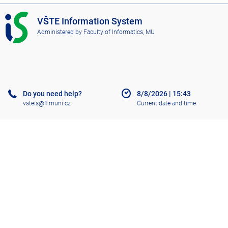
I
VŠTE Information System
S
Administered by
Faculty of Informatics, MU
V
Š
T
E
Do you need help?
8/8/2026
|
15:43
vsteis@fi.muni.cz
Current date and time
Help
More about the IS
Accessibility
Old IS
Go to top