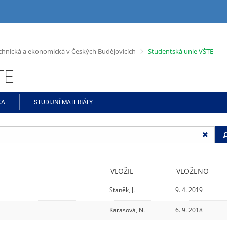
>
chnická a ekonomická v Českých Budějovicích
Studentská unie VŠTE
TE
KA
STUDIJNÍ MATERIÁLY
VLOŽIL
VLOŽENO
Staněk, J.
9. 4. 2019
Karasová, N.
6. 9. 2018