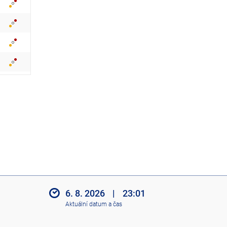
z
i
t
i
k
o
n
y
6. 8. 2026
|
23:01
Aktuální datum a čas