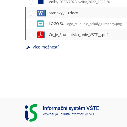
e
Volby 2022/2023
volby_2022_2023
/4
n
Stanovy_SU.docx
u
LOGO SU
logo_studunie_bskoly_zkraceny.png
Co_je_Studentska_unie_VSTE__.pdf
Více možností
I
Informační systém VŠTE
S
Provozuje
Fakulta informatiky MU
V
Š