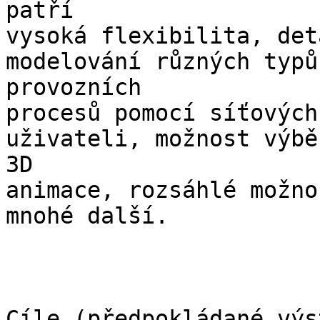
patří

vysoká flexibilita, det
modelování různých typů
provozních

procesů pomocí síťových
uživateli, možnost výbě
3D

animace, rozsáhlé možno
mnohé další.

Cíle (předpokládané výs