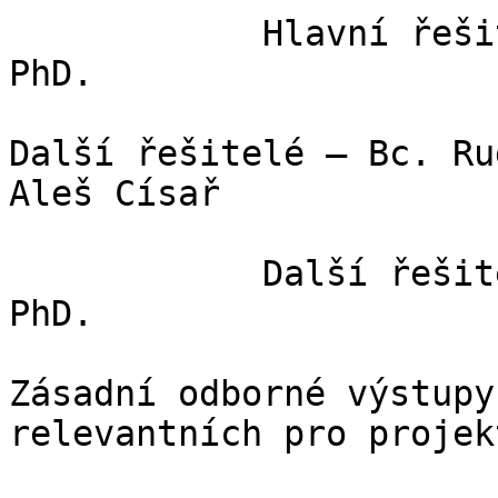
            Hlavní řešitel: Ing. Vladimír Ľupták, 
PhD.

Další řešitelé – Bc. Ru
Aleš Císař

            Další řešitelé – Ing. Mária Stopková, 
PhD.

Zásadní odborné výstupy
relevantních pro projek