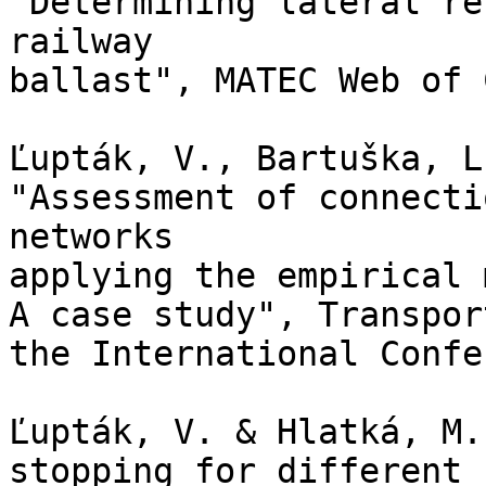
"Determining lateral re
railway

ballast", MATEC Web of 
Ľupták, V., Bartuška, L
"Assessment of connecti
networks

applying the empirical 
A case study", Transpor
the International Confe
Ľupták, V. & Hlatká, M.
stopping for different 