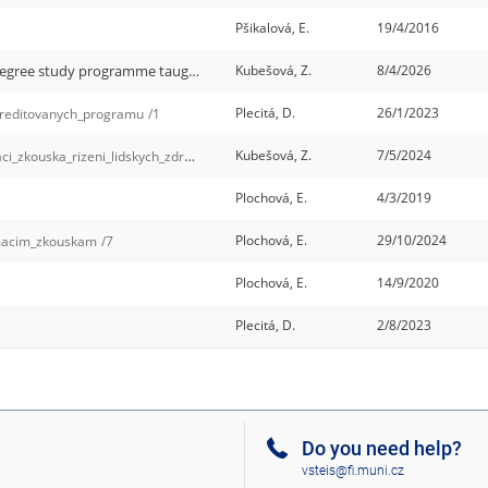
Pšikalová, E.
19/4/2016
The admission exam for thre for the Masters degree study programme taught in english
Kubešová, Z.
8/4/2026
admission_aj
/2
Plecitá, D.
26/1/2023
reditovanych_programu
/1
Kubešová, Z.
7/5/2024
ci_zkouska_rizeni_lidskych_zdroju
/2
Plochová, E.
4/3/2019
Plochová, E.
29/10/2024
imacim_zkouskam
/7
Plochová, E.
14/9/2020
Plecitá, D.
2/8/2023
Do you need help?
vsteis@fi.muni.cz