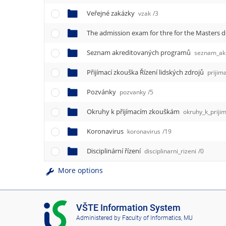
Veřejné zakázky
vzak
/3
Seznam akreditovaných programů
seznam_ak
Přijímací zkouška Řízení lidských zdrojů
prijima
Pozvánky
pozvanky
/5
Okruhy k přijímacím zkouškám
okruhy_k_prij
Koronavirus
koronavirus
/19
Disciplinární řízení
disciplinarni_rizeni
/0
More options
I
VŠTE Information System
S
Administered by
Faculty of Informatics, MU