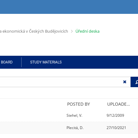
>
 a ekonomická v Českých Budějovicích
Úřední deska
E BOARD
STUDY MATERIALS
POSTED BY
UPLOADED/CREATED
Stehel, V.
9/12/2009
Plecitá, D.
27/10/2021