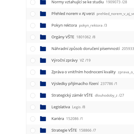
Normy vztahující se ke studiu
1909073
/28
Přehled norem v AJ verzi
prehled_norem_v_aj_v
Pokyn rektora
pokyn_rektora
/3
Orgány VŠTE
1801062
/8
Náhradní způsob doručení písemností
20593
Výroční zprávy
VZ
/19
Zpráva o vnitřním hodnocení kvality
zprava_o_
Výsledky přijímacího řízení
237786
/1
Strategický záměr VŠTE
dlouhodoby_z
/27
Legislativa
Legis
/8
Kariéra
152086
/1
Strategie VŠTE
158866
/7