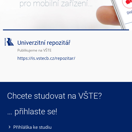
pro mobilní zařízení…
Univerzitní repozitář
Publikujeme na VŠTE
https://is.vstecb.cz/repozitar/
Chcete studovat na VŠTE?
… přihlaste se!
Přihláška ke studiu